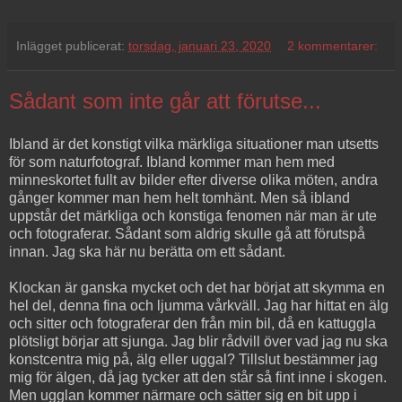
Inlägget publicerat:
torsdag, januari 23, 2020
2 kommentarer:
Sådant som inte går att förutse...
Ibland är det konstigt vilka märkliga situationer man utsetts
för som naturfotograf. Ibland kommer man hem med
minneskortet fullt av bilder efter diverse olika möten, andra
gånger kommer man hem helt tomhänt. Men så ibland
uppstår det märkliga och konstiga fenomen när man är ute
och fotograferar. Sådant som aldrig skulle gå att förutspå
innan. Jag ska här nu berätta om ett sådant.
Klockan är ganska mycket och det har börjat att skymma en
hel del, denna fina och ljumma vårkväll. Jag har hittat en älg
och sitter och fotograferar den från min bil, då en kattuggla
plötsligt börjar att sjunga. Jag blir rådvill över vad jag nu ska
konstcentra mig på, älg eller uggal? Tillslut bestämmer jag
mig för älgen, då jag tycker att den står så fint inne i skogen.
Men ugglan kommer närmare och sätter sig en bit upp i