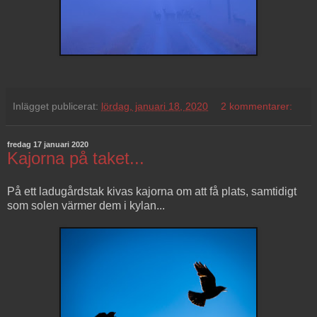
Inlägget publicerat:
lördag, januari 18, 2020
2 kommentarer:
fredag 17 januari 2020
Kajorna på taket...
På ett ladugårdstak kivas kajorna om att få plats, samtidigt
som solen värmer dem i kylan...