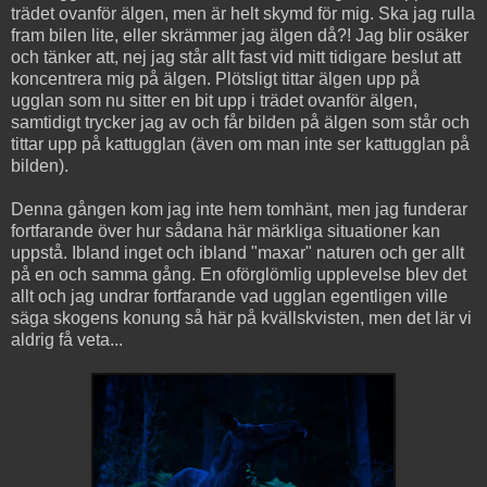
trädet ovanför älgen, men är helt skymd för mig. Ska jag rulla
fram bilen lite, eller skrämmer jag älgen då?! Jag blir osäker
och tänker att, nej jag står allt fast vid mitt tidigare beslut att
koncentrera mig på älgen. Plötsligt tittar älgen upp på
ugglan som nu sitter en bit upp i trädet ovanför älgen,
samtidigt trycker jag av och får bilden på älgen som står och
tittar upp på kattugglan (även om man inte ser kattugglan på
bilden).
Denna gången kom jag inte hem tomhänt, men jag funderar
fortfarande över hur sådana här märkliga situationer kan
uppstå. Ibland inget och ibland "maxar" naturen och ger allt
på en och samma gång. En oförglömlig upplevelse blev det
allt och jag undrar fortfarande vad ugglan egentligen ville
säga skogens konung så här på kvällskvisten, men det lär vi
aldrig få veta...