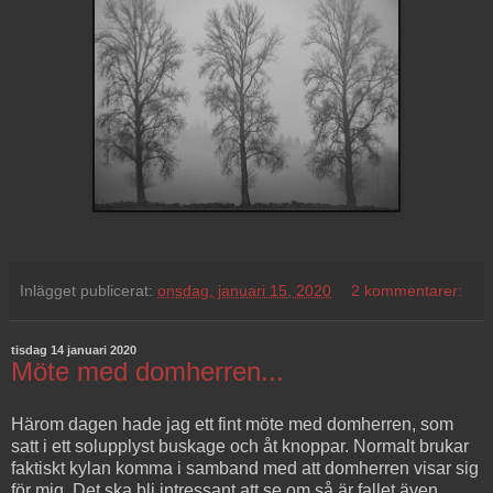
Inlägget publicerat:
onsdag, januari 15, 2020
2 kommentarer:
tisdag 14 januari 2020
Möte med domherren...
Härom dagen hade jag ett fint möte med domherren, som
satt i ett solupplyst buskage och åt knoppar. Normalt brukar
faktiskt kylan komma i samband med att domherren visar sig
för mig. Det ska bli intressant att se om så är fallet även